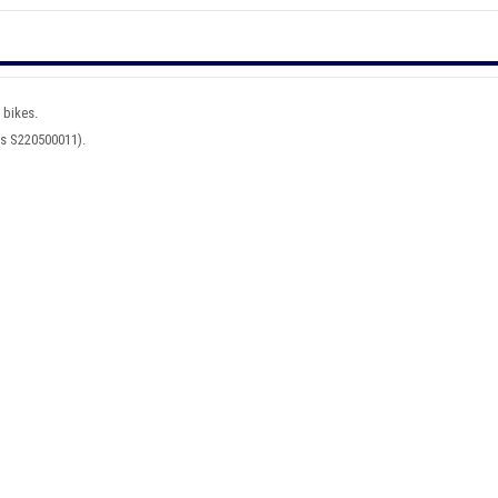
 bikes.
as S220500011).