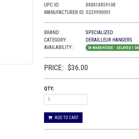
UPC ID:
888818859108
MANUFACTURER ID:
S229900001
BRAND:
SPECIALIZED
CATEGORY:
DERAILLEUR HANGERS
AVAILABILITY:
IN WAREHOUSE - DELAYED 1 DA
PRICE:
$36.00
QTY:
ADD TO CART